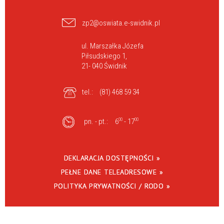
zp2@oswiata.e-swidnik.pl
ul. Marszałka Józefa
Piłsudskiego 1,
21- 040 Świdnik
tel.:
(81) 468 59 34
pn. - pt.:
6
00
- 17
00
DEKLARACJA DOSTĘPNOŚCI »
PEŁNE DANE TELEADRESOWE »
POLITYKA PRYWATNOŚCI / RODO »