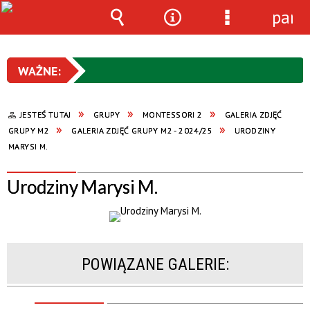
pane
Wyszukiwarka
Narzędzia
Menu
szczegółowe
JESTEŚ TUTAJ
GRUPY
MONTESSORI 2
GALERIA ZDJĘĆ
GRUPY M2
GALERIA ZDJĘĆ GRUPY M2 - 2024/25
URODZINY
MARYSI M.
Urodziny Marysi M.
POWIĄZANE GALERIE: